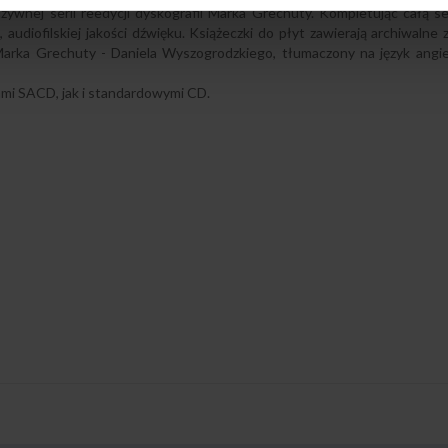
wnej serii reedycji dyskografii Marka Grechuty. Kompletując całą se
udiofilskiej jakości dźwięku. Książeczki do płyt zawierają archiwalne 
arka Grechuty - Daniela Wyszogrodzkiego, tłumaczony na język angi
mi SACD, jak i standardowymi CD.