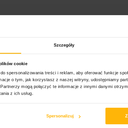
›
Szczegóły
 plików cookie
do spersonalizowania treści i reklam, aby oferować funkcje sp
ormacje o tym, jak korzystasz z naszej witryny, udostępniamy p
Partnerzy mogą połączyć te informacje z innymi danymi otrzym
 z tym produktem wyślemy do Ciebie najwcześniej
nia z ich usług.
istrza! Z dumą prezentujemy wyjątkowe wydawnictwo – album „Krajobr
lskie Nagrania catalogue selections”. Marek Grechuta przez całą karier
łowa, muzyka, aranżacja i wykonanie należą w całości do niego. Przyno
Spersonalizuj
Z
a nadzieja. Usłyszymy tu piękny hołd dla żony artysty („Nieoceniona”), 
ym „Pieśń wigilijną”. Muzycznie album zaskakuje m.in. nowoczesnymi so