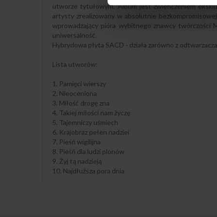
utworze tytułowym. Album jest zwieńczeniem ekskluzy
artysty zrealizowany w absolutnie bezkompromisowej, a
wprowadzający pióra wybitnego znawcy twórczości M
uniwersalność.
Hybrydowa płyta SACD - działa zarówno z odtwarzacza
Lista utworów:
1. Pamięci wierszy
2. Nieoceniona
3. Miłość drogę zna
4. Takiej miłości nam życzę
5. Tajemniczy uśmiech
6. Krajobraz pełen nadziei
7. Pieśń wigilijna
8. Pieśń dla ludzi plonów
9. Żyj tą nadzieją
10. Najdłuższa pora dnia