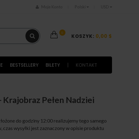
Moje Konto
Polski
USD
0
KOSZYK:
0,00 $
E
BESTSELLERY
BILETY
|
KONTAKT
 Krajobraz Pełen Nadziei
łożone do godziny 12:00 realizujemy tego samego
 czas wysyłki jest zaznaczony w opisie produktu