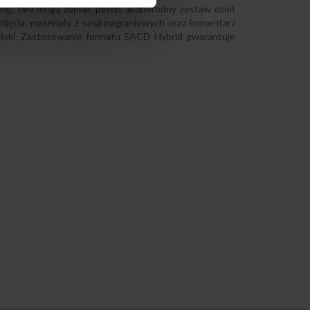
rię, fani mogą zebrać pełen, jednorodny zestaw dzieł
zdjęcia, materiały z sesji nagraniowych oraz komentarz
elski. Zastosowanie formatu SACD Hybrid gwarantuje