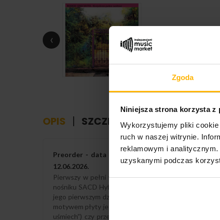
‹
Zgoda
Niniejsza strona korzysta z
OPIS
SZCZEGÓŁY PRODUKTU
Wykorzystujemy pliki cookie 
ruch w naszej witrynie. Inf
reklamowym i analitycznym. 
Preorder - data premiery 12.06.2026. Zamówienie
uzyskanymi podczas korzysta
12.06.2026.
Pierwszy w pełni w stu procentach autorski album M
nośniku SACD Hybrid w limitowanym nakładzie serii „Po
jego pierwszym dziełem w stu procentach autorskim – s
motywem płyty jest wiara, miłość i niezłomna, tytułow
uśmiech”) czy przejmującą, napisaną w stanie wojenn