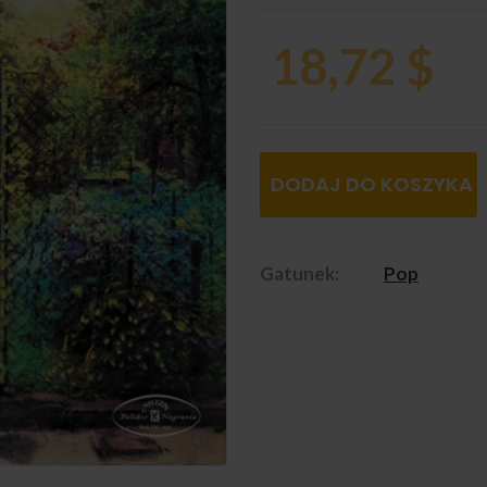
18,72 $
DODAJ DO KOSZYKA
Gatunek:
Pop
