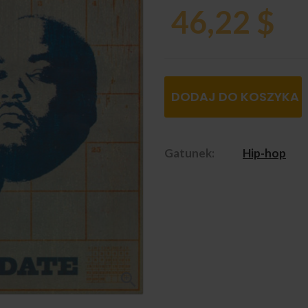
46,22 $
DODAJ DO KOSZYKA
Gatunek:
Hip-hop
