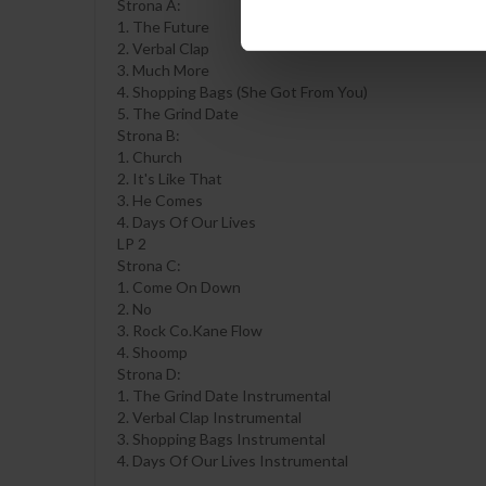
Strona A:
1. The Future
2. Verbal Clap
3. Much More
4. Shopping Bags (She Got From You)
5. The Grind Date
Strona B:
1. Church
2. It's Like That
3. He Comes
4. Days Of Our Lives
LP 2
Strona C:
1. Come On Down
2. No
3. Rock Co.Kane Flow
4. Shoomp
Strona D:
1. The Grind Date Instrumental
2. Verbal Clap Instrumental
3. Shopping Bags Instrumental
4. Days Of Our Lives Instrumental