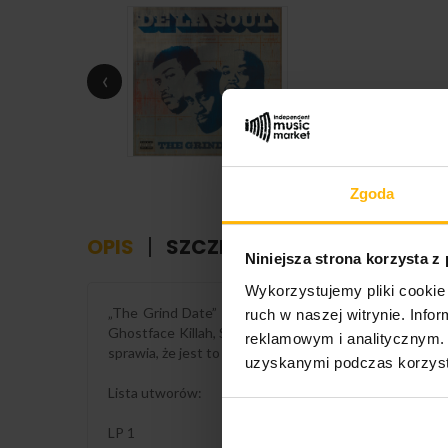
‹
Zgoda
OPIS
SZCZEGÓŁY PRODUKTU
Niniejsza strona korzysta z
Wykorzystujemy pliki cookie 
„The Grind Date” to siódmy album studyjny pionierów
ruch w naszej witrynie. Inf
Ghostface Killah, Sean Paul, Flava Flav oraz producent
reklamowym i analitycznym. 
sprawia, że jest to album o wysokiej jakości, pozbawi
uzyskanymi podczas korzysta
Lista utworów:
LP 1