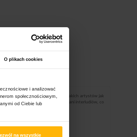
O plikach cookies
ołecznościowe i analizować
4 roku, zawiera gościnne występy takich artystów jak
artnerom społecznościowym,
, na „The Grind Date” nie ma skitów ani interludiów, co
anymi od Ciebie lub
owe.
ezwól na wszystkie