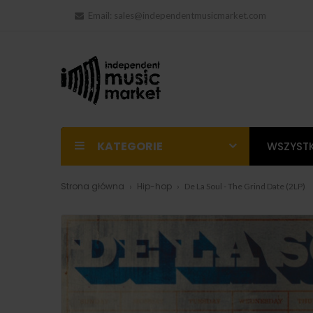
Email:
sales@independentmusicmarket.com
KATEGORIE
WSZYSTK
Strona główna
Hip-hop
De La Soul - The Grind Date (2LP)