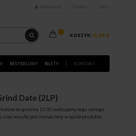
Moje Konto
Polski
USD
0
KOSZYK:
0,00 $
E
BESTSELLERY
BILETY
|
KONTAKT
Grind Date (2LP)
łożone do godziny 12:00 realizujemy tego samego
 czas wysyłki jest zaznaczony w opisie produktu