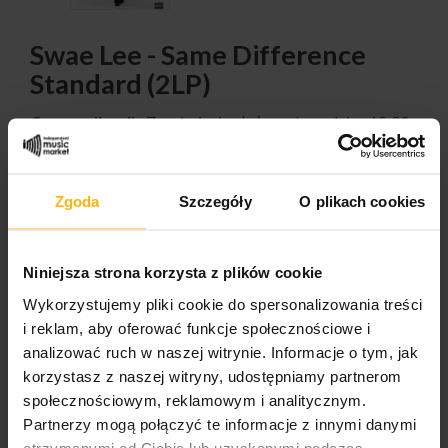
Swae Lee - Same Difference
Standard (2LP)
Czas realizacji:
Zamówienie złożone do godziny 12:00
realizujemy tego samego dnia. W przypadku
preorderów, czas wysyłki jest zaznaczony w opisie
produktu
Zgoda
Szczegóły
O plikach cookies
62,63 $
Niniejsza strona korzysta z plików cookie
Wykorzystujemy pliki cookie do spersonalizowania treści
i reklam, aby oferować funkcje społecznościowe i
analizować ruch w naszej witrynie. Informacje o tym, jak
ILOŚĆ:
korzystasz z naszej witryny, udostępniamy partnerom
społecznościowym, reklamowym i analitycznym.
Partnerzy mogą połączyć te informacje z innymi danymi
otrzymanymi od Ciebie lub uzyskanymi podczas