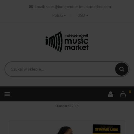
Email:
sales@independentmusicmarket.com
Polski
USD
0
Strona główna
Hip-hop
Swae Lee - Same Difference
Standard (2LP)