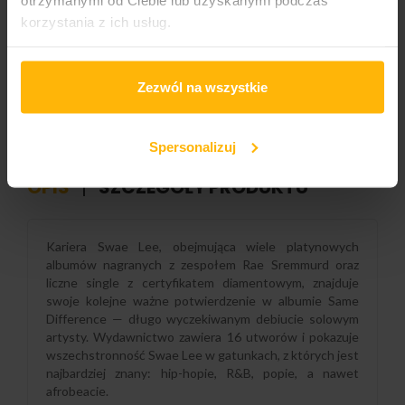
DODAJ DO KOSZYKA
korzystania z ich usług.
Gatunek:
Zezwól na wszystkie
Hip-hop
Spersonalizuj
OPIS
SZCZEGÓŁY PRODUKTU
Kariera Swae Lee, obejmująca wiele platynowych
albumów nagranych z zespołem Rae Sremmurd oraz
liczne single z certyfikatem diamentowym, znajduje
swoje kolejne ważne potwierdzenie w albumie Same
Difference — długo wyczekiwanym debiucie solowym
artysty. Wydawnictwo zawiera 16 utworów i pokazuje
wszechstronność Swae Lee w gatunkach, z których jest
najbardziej znany: hip-hopie, R&B, popie, a nawet
afrobeacie.