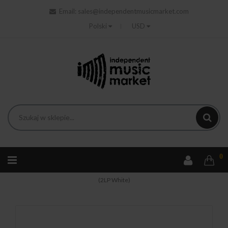
Email:
sales@independentmusicmarket.com
Polski
USD
0
Strona główna
Hip-hop
Tyler The Creator - Chromakopia
(2LP White)