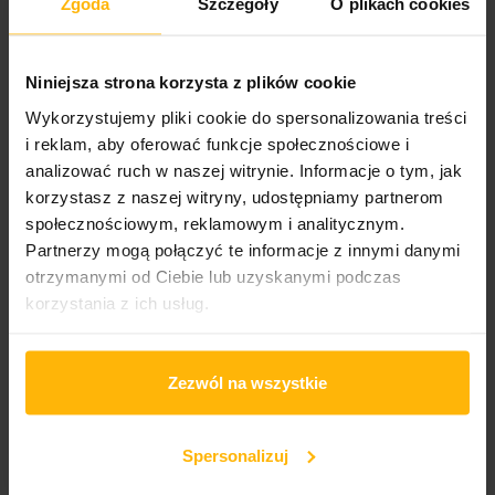
Zgoda
Szczegóły
O plikach cookies
DODAJ DO KOSZYKA
Niniejsza strona korzysta z plików cookie
Gatunek:
Wykorzystujemy pliki cookie do spersonalizowania treści
Hip-hop
i reklam, aby oferować funkcje społecznościowe i
analizować ruch w naszej witrynie. Informacje o tym, jak
korzystasz z naszej witryny, udostępniamy partnerom
społecznościowym, reklamowym i analitycznym.
OPIS
SZCZEGÓŁY PRODUKTU
Partnerzy mogą połączyć te informacje z innymi danymi
otrzymanymi od Ciebie lub uzyskanymi podczas
„CHROMAKOPIA” to pełen emocji i introspekcji album
korzystania z ich usług.
Tylera, The Creatora – artysty, który po raz kolejny
przesuwa granice gatunków i własnej twórczości. W
całości napisany i wyprodukowany przez samego Tylera,
Zezwól na wszystkie
album łączy hip-hop, soul, jazz i psychodeliczne
brzmienia, tworząc wielowymiarową opowieść o
tożsamości, relacjach i dojrzewaniu.
Spersonalizuj
Wśród gości znaleźli się m.in. Daniel Caesar, Lil Wayne,
Doechii, GloRilla, Santigold i Teezo Touchdown, a głos