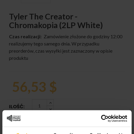
Tyler The Creator -
Chromakopia (2LP White)
Czas realizacji:
Zamówienie złożone do godziny 12:00
realizujemy tego samego dnia. W przypadku
preorderów, czas wysyłki jest zaznaczony w opisie
produktu
56,53 $
ILOŚĆ: