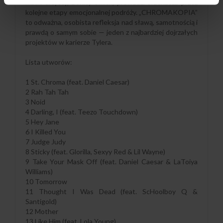
matki artysty, Bonity Smith, prowadzi słuchacza przez
kolejne etapy emocjonalnej podróży. „CHROMAKOPIA”
to odważna, osobista refleksja nad sławą, samotnością i
prawdą o samym sobie — jeden z najbardziej dojrzałych
projektów w karierze Tylera.
Lista utworów:
1 St. Chroma (feat. Daniel Caesar)
2 Rah Tah Tah
3 Noid
4 Darling, I (feat. Teezo Touchdown)
5 Hey Jane
6 I Killed You
7 Judge Judy
8 Sticky (feat. Glorilla, Sexyy Red & Lil Wayne)
9 Take Your Mask Off (feat. Daniel Caesar & LaToiya
Williams)
10 Tomorrow
11 Thought I Was Dead (feat. ScHoolboy Q &
Santigold)
12 Mother
13 Like Him (feat. Lola Young)