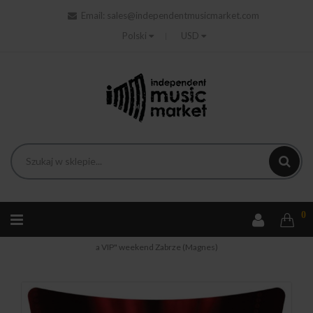
Email:
sales@independentmusicmarket.com
Polski
USD
0
Strona główna
Gadżety
Pendragon - Magnes "Everyone is
a VIP" weekend Zabrze (Magnes)