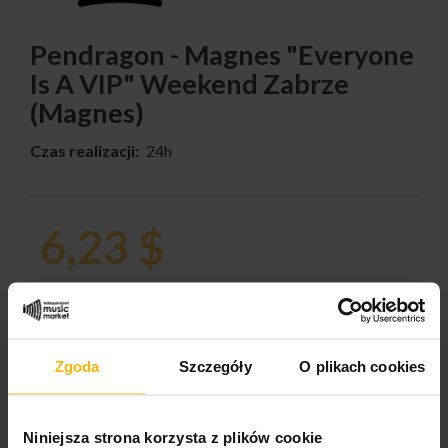
Pendragon - Magnes "Everyone
Is A VIP" Weekend Zabrze
(Magnes)
Czas realizacji:
24h
6,23 $
ILOŚĆ:
Zgoda
Szczegóły
O plikach cookies
DODAJ DO KOSZYKA
Niniejsza strona korzysta z plików cookie