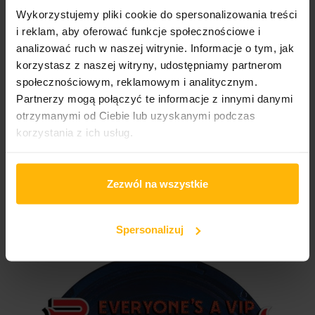
Wykorzystujemy pliki cookie do spersonalizowania treści
i reklam, aby oferować funkcje społecznościowe i
analizować ruch w naszej witrynie. Informacje o tym, jak
korzystasz z naszej witryny, udostępniamy partnerom
OPIS
SZCZEGÓŁY PRODUKTU
społecznościowym, reklamowym i analitycznym.
Partnerzy mogą połączyć te informacje z innymi danymi
otrzymanymi od Ciebie lub uzyskanymi podczas
Magnes okolicznościowy - "Everyone is a VIP" weekend
korzystania z ich usług.
Zabrze 2024
Zezwól na wszystkie
KLIENCI KTÓRZY ZAKUPILI TEN PRODUKT
KUPILI RÓWNIEŻ:
Spersonalizuj