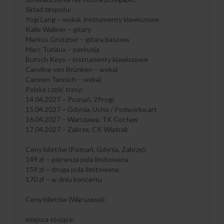
Skład zespołu:
Yogi Lang – wokal, instrumenty klawiszowe
Kalle Wallner – gitary
Markus Grützner – gitara basowa
Marc Turiaux – perkusja
Butsch Keys – instrumenty klawiszowe
Caroline von Brünken – wokal
Carmen Tannich – wokal
Polska część trasy:
14.04.2027 – Poznań, 2Progi
15.04.2027 – Gdynia, Ucho / Podwórko.art
16.04.2027 – Warszawa, TK Gocław
17.04.2027 – Zabrze, CK Wiatrak
Ceny biletów (Poznań, Gdynia, Zabrze):
149 zł – pierwsza pula limitowana
159 zł – druga pula limitowana
170 zł – w dniu koncertu
Ceny biletów (Warszawa):
miejsca stojące: