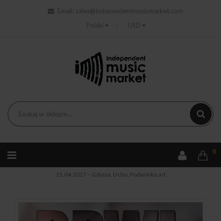
Email:
sales@independentmusicmarket.com
Polski
USD
0
Strona główna
Bilety
Bilet kolekcjonerski RPWL -
15.04.2027 – Gdynia, Ucho, Podwórko.art