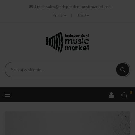
Email:
sales@independentmusicmarket.com
Polski
USD
0