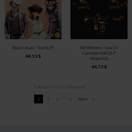
Black Uhuru - Red (LP)
Bill Withers - Live At
Carnegie Hall (2LP
44,13 $
Magenta)
44,73 $
Pokazano 1-24 z 100 pozycji
…
1
2
3
5
Next