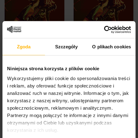
Marley Bob & The Wailers
Marley Bob & The Wailers
Zgoda
Szczegóły
O plikach cookies
- Roots, Rock, Reggae:...
- Roots, Rock, Reggae:...
56,66 $
21,75 $
Niniejsza strona korzysta z plików cookie
Wykorzystujemy pliki cookie do spersonalizowania treści
i reklam, aby oferować funkcje społecznościowe i
analizować ruch w naszej witrynie. Informacje o tym, jak
korzystasz z naszej witryny, udostępniamy partnerom
społecznościowym, reklamowym i analitycznym.
Partnerzy mogą połączyć te informacje z innymi danymi
otrzymanymi od Ciebie lub uzyskanymi podczas
korzystania z ich usług.
Linton Kwesi Johns - Bass
Keb Mo - The Breakdown