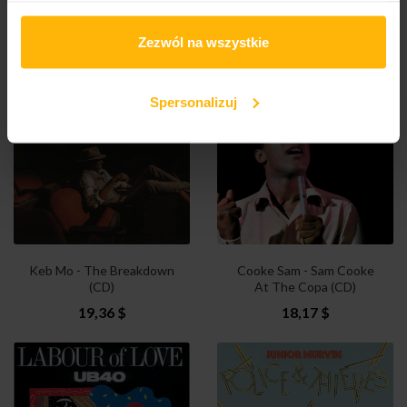
Culture (LP)
(LP Red)
44,13 $
44,13 $
Zezwól na wszystkie
Spersonalizuj
Keb Mo - The Breakdown
Cooke Sam - Sam Cooke
(CD)
At The Copa (CD)
19,36 $
18,17 $