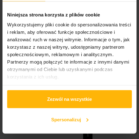
16,64 $
38,67 $
Niniejsza strona korzysta z plików cookie
Wykorzystujemy pliki cookie do spersonalizowania treści
i reklam, aby oferować funkcje społecznościowe i
analizować ruch w naszej witrynie. Informacje o tym, jak
korzystasz z naszej witryny, udostępniamy partnerom
społecznościowym, reklamowym i analitycznym.
Partnerzy mogą połączyć te informacje z innymi danymi
otrzymanymi od Ciebie lub uzyskanymi podczas
korzystania z ich usług.
Poor Genetic Material -
Ricocher - Chains (CD)
Island Noises (2CD)
14,85 $
Zezwól na wszystkie
18,72 $
Spersonalizuj
Pokazano 1-4 z 4 pozycji
1