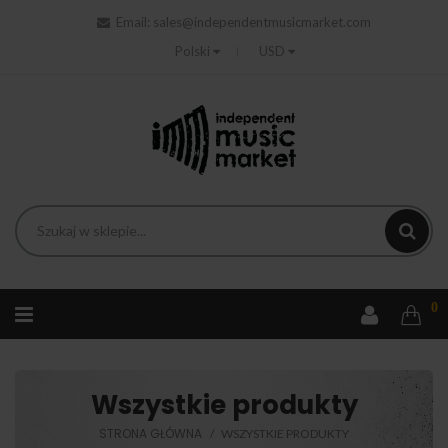
Email:
sales@independentmusicmarket.com
Polski
USD
0
Wszystkie produkty
STRONA GŁÓWNA
WSZYSTKIE PRODUKTY