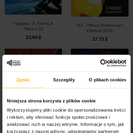
Pangaea - A Time & A
IZZ - I Move (Anniversary
Place (CD)
Edition) (2CD)
23,84 $
27,72 $
Zgoda
Szczegóły
O plikach cookies
Niniejsza strona korzysta z plików cookie
Wykorzystujemy pliki cookie do spersonalizowania treści
IZZ - I Move (CD)
Arena - Contagion (2LP
i reklam, aby oferować funkcje społecznościowe i
Orange)
18,77 $
analizować ruch w naszej witrynie. Informacje o tym, jak
62,63 $
korzystasz z naszej witryny, udostępniamy partnerom