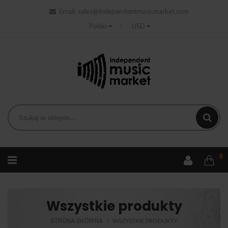
Email:
sales@independentmusicmarket.com
Polski
USD
0
Wszystkie produkty
STRONA GŁÓWNA
WSZYSTKIE PRODUKTY