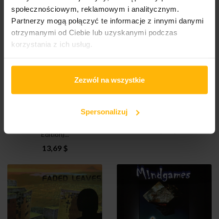
społecznościowym, reklamowym i analitycznym.
Partnerzy mogą połączyć te informacje z innymi danymi
otrzymanymi od Ciebie lub uzyskanymi podczas
korzystania z ich usług.
Zezwól na wszystkie
Spersonalizuj
Focus - Focus 8 (CD)
Manning - The Ragged
Curtain (Extended
17,87 $
Edition)...
13,69 $