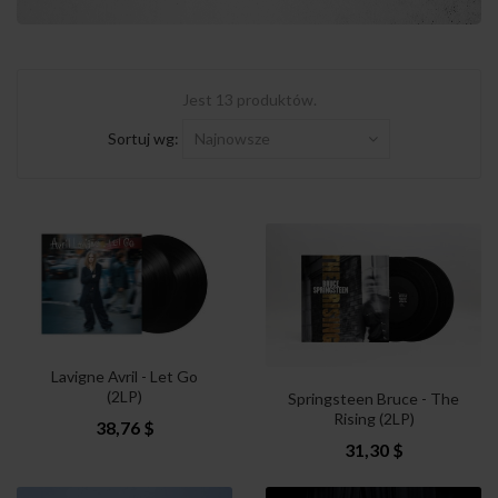
Jest 13 produktów.
Sortuj wg:
Najnowsze
Lavigne Avril - Let Go
(2LP)
Springsteen Bruce - The
Rising (2LP)
38,76 $
31,30 $