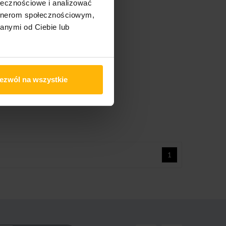
ołecznościowe i analizować
artnerom społecznościowym,
anymi od Ciebie lub
ezwól na wszystkie
1