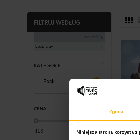
FILTRUJ WEDŁUG
WYCZYŚĆ
Leap Day
KATEGORIE
Rock
6
CENA
Leap
Zgoda
11
$
16
$
Niniejsza strona korzysta z