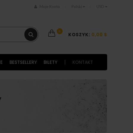
Moje Konto
Polski
USD
0
KOSZYK:
0,00 $
E
BESTSELLERY
BILETY
|
KONTAKT
y