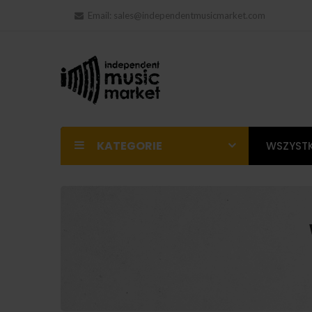
Email:
sales@independentmusicmarket.com
KATEGORIE
WSZYSTK