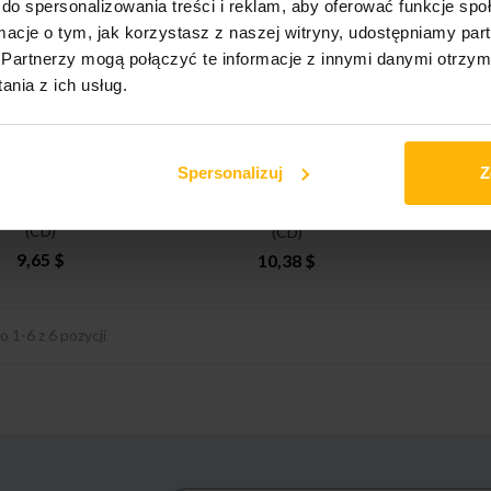
do spersonalizowania treści i reklam, aby oferować funkcje sp
ormacje o tym, jak korzystasz z naszej witryny, udostępniamy p
Partnerzy mogą połączyć te informacje z innymi danymi otrzym
nia z ich usług.
Spersonalizuj
Z
Day - Skylge'S Lair
Leap Day - Time Lapse
(CD)
(CD)
9,65 $
10,38 $
 1-6 z 6 pozycji