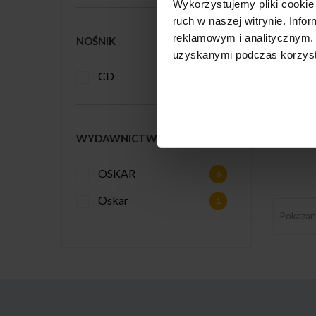
Wykorzystujemy pliki cookie 
ruch w naszej witrynie. Inf
reklamowym i analitycznym. 
NOŚNIK
uzyskanymi podczas korzysta
CD
6
WYDAWNICTWO 1/2
Leap 
OSKAR
6
Oskar
1
Pokazano