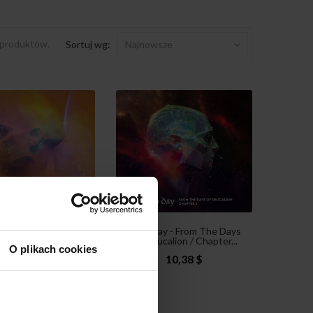
 produktów.
Sortuj wg:
Najnowsze
ay - From The Days
Leap Day - From The Days
calion / Chapter...
Of Deucalion / Chapter...
O plikach cookies
10,62 $
10,38 $