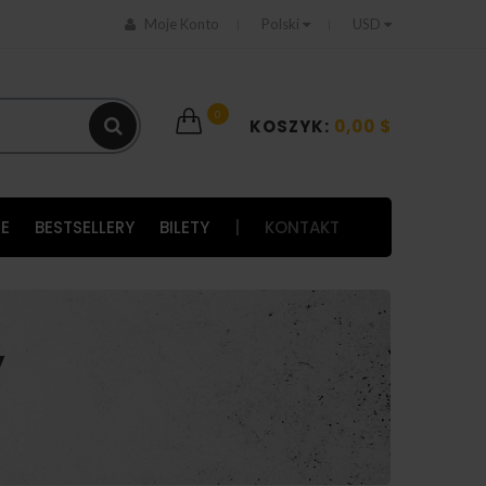
Moje Konto
Polski
USD
0
KOSZYK:
0,00 $
E
BESTSELLERY
BILETY
|
KONTAKT
y