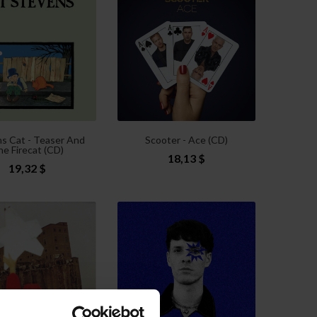
s Cat - Teaser And
Scooter - Ace (CD)
e Firecat (CD)
18,13 $
19,32 $