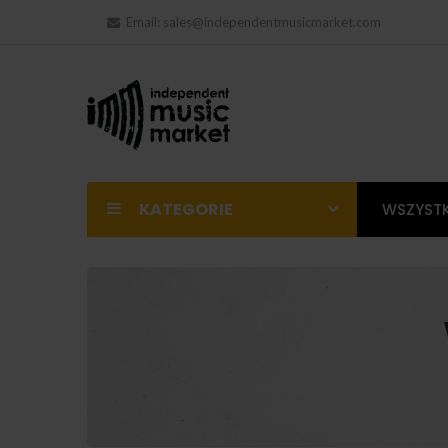
Email:
sales@independentmusicmarket.com
KATEGORIE
WSZYSTK