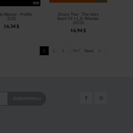
e Nipsey - Prolific
Doors The - The Very
(CD)
Best Of + L.A. Woman
(2CD)
16,34 $
16,94 $
1
2
3
…
997
Next