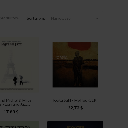
 produktów.
Sortuj wg:
Najnowsze
nd Michel & Miles
Keita Salif - Moffou (2LP)
s - Legrand Jazz...
32,72 $
17,83 $