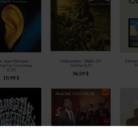
e Jean Michael -
Helloween - Walls Of
Steven
ing For Cousteau
Jericho (LP)
Th
(CD)
36,59 $
10,98 $