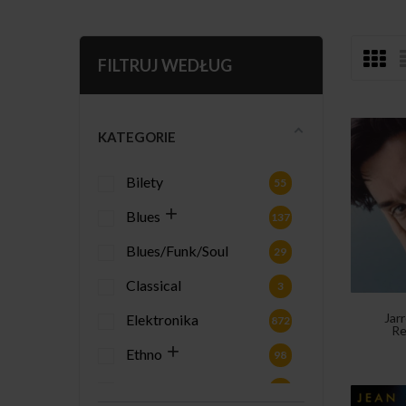
FILTRUJ WEDŁUG
KATEGORIE
Bilety
55
Blues
137
Blues/Funk/Soul
29
Classical
3
Jarr
Elektronika
872
Re
Ethno
98
Gadżety
2