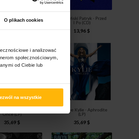
Can Dance - Spleen
Skoczyński Patryk - Przed
O plikach cookies
nd Ideal (CD)
I Po (CD)
17,53 $
13,96 $
ołecznościowe i analizować
artnerom społecznościowym,
anymi od Ciebie lub
ezwól na wszystkie
ue Kylie - Kiss Me
Minogue Kylie - Aphrodite
Once (LP)
(LP)
35,69 $
35,69 $