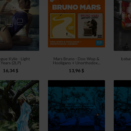
gue Kylie - Light
Mars Bruno - Doo-Wop &
Łoba
Years (2LP)
Hooligans + Unorthodox...
16,34 $
13,96 $