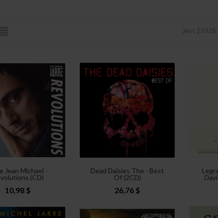
Jest 23925
e Jean Michael -
Dead Daisies The - Best
Legra
volutions (CD)
Of (2CD)
Davi
10,98 $
26,76 $