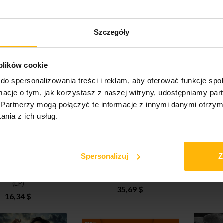
ake - Honestly,
Cooke Sam - Encore (LP)
Dead 
Szczegóły
evermind (CD)
A
37,18 $
18,13 $
 plików cookie
do spersonalizowania treści i reklam, aby oferować funkcje sp
ormacje o tym, jak korzystasz z naszej witryny, udostępniamy p
Partnerzy mogą połączyć te informacje z innymi danymi otrzym
nia z ich usług.
Spersonalizuj
Z
ntasy - Fantasyland
Minogue Kylie - X (LP)
Minog
(LP)
35,69 $
16,34 $