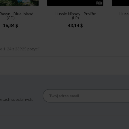
Ravyn - Blue Island
Hussle Nipsey - Prolific
Hussl
(CD)
(LP)
16,34 $
43,14 $
o 1-24 z 23925 pozycji
rtach specjalnych.