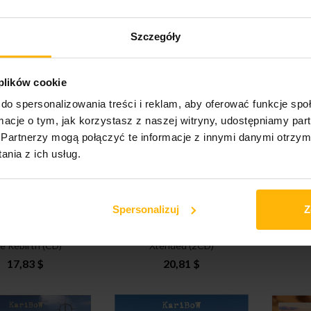
Earth - The Source
Karibow - Panterrania
Karib
Szczegóły
(CD)
(2CD)
10,39 $
25,27 $
 plików cookie
do spersonalizowania treści i reklam, aby oferować funkcje sp
ormacje o tym, jak korzystasz z naszej witryny, udostępniamy p
Partnerzy mogą połączyć te informacje z innymi danymi otrzym
nia z ich usług.
Spersonalizuj
Z
ow - Supernatural
Karibow - Holophinium
Karib
e Rebirth (CD)
Xtended (2CD)
17,83 $
20,81 $