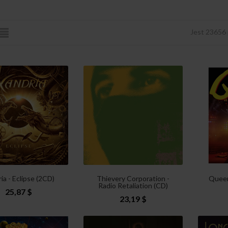
Jest 23656
ia - Eclipse (2CD)
Thievery Corporation -
Queen
Radio Retaliation (CD)
25,87 $
23,19 $