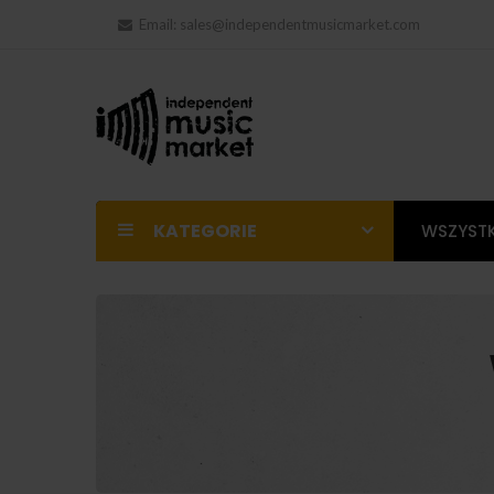
Email:
sales@independentmusicmarket.com
KATEGORIE
WSZYSTK