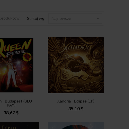
 produktów.
Sortuj wg:
Najnowsze
 - Budapest (BLU-
Xandria - Eclipse (LP)
RAY)
35,10 $
38,67 $