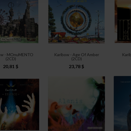
bow - MOnuMENTO
Karibow - Age Of Amber
Kari
(2CD)
(2CD)
20,81 $
23,78 $