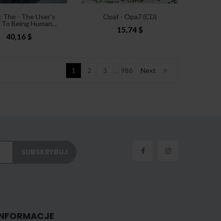
t The - The User’s
Opał - Opa7 (CD)
 To Being Human...
15,74 $
40,16 $
1
2
3
…
986
Next
INFORMACJE