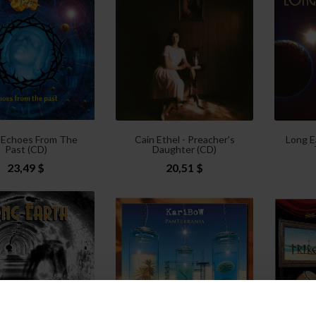
- Echoes From The
Cain Ethel - Preacher's
Long E
Past (CD)
Daughter (CD)
23,49 $
20,51 $