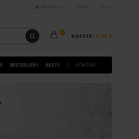
Moje Konto
Polski
USD
0
KOSZYK:
0,00 $
E
BESTSELLERY
BILETY
|
KONTAKT
y