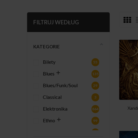
FILTRUJ WEDŁUG
KATEGORIE
Bilety
55
Blues
135
Blues/Funk/Soul
29
Classical
3
Xandr
Elektronika
864
Ethno
99
Gadżety
2