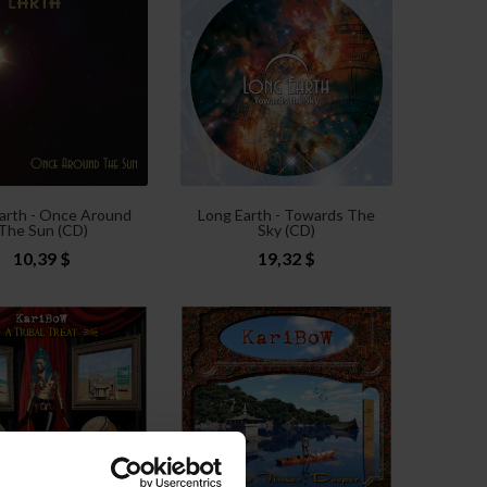
arth - Once Around
Long Earth - Towards The
The Sun (CD)
Sky (CD)
10,39 $
19,32 $