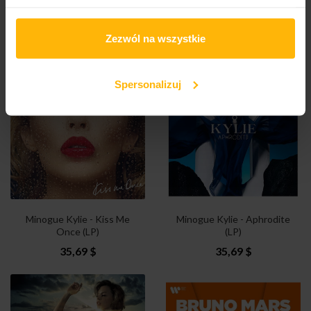
Mr. Fantasy - Fantasyland
Minogue Kylie - X (LP)
(LP)
35,69 $
Zezwól na wszystkie
16,34 $
Spersonalizuj
Minogue Kylie - Kiss Me
Minogue Kylie - Aphrodite
Once (LP)
(LP)
35,69 $
35,69 $