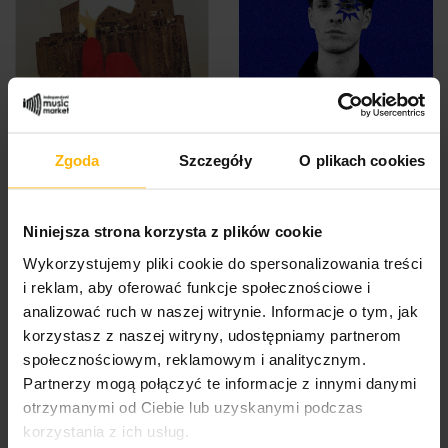
Dead Can Dance - Spleen
Skoczyński Patryk - Przed
Zgoda
Szczegóły
O plikach cookies
And Ideal (CD)
I Po (CD)
17,53 $
13,96 $
Niniejsza strona korzysta z plików cookie
Wykorzystujemy pliki cookie do spersonalizowania treści
i reklam, aby oferować funkcje społecznościowe i
analizować ruch w naszej witrynie. Informacje o tym, jak
korzystasz z naszej witryny, udostępniamy partnerom
społecznościowym, reklamowym i analitycznym.
Partnerzy mogą połączyć te informacje z innymi danymi
otrzymanymi od Ciebie lub uzyskanymi podczas
korzystania z ich usług.