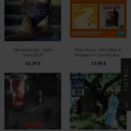
Minogue Kylie - Light
Mars Bruno - Doo-Wop &
Years (2LP)
Hooligans + Unorthodox...
16,34 $
13,96 $
FILTRUJ