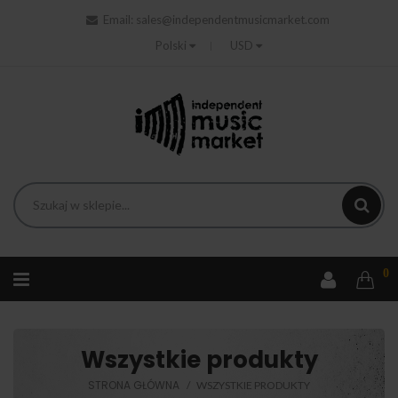
Email:
sales@independentmusicmarket.com
Polski
USD
0
Wszystkie produkty
STRONA GŁÓWNA
WSZYSTKIE PRODUKTY