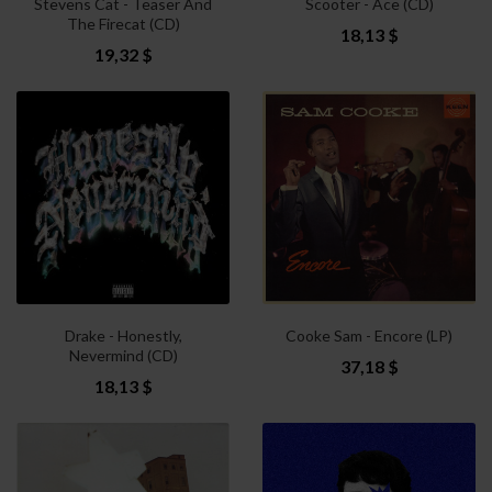
Stevens Cat - Teaser And
Scooter - Ace (CD)
The Firecat (CD)
18,13 $
19,32 $
Drake - Honestly,
Cooke Sam - Encore (LP)
Nevermind (CD)
37,18 $
18,13 $