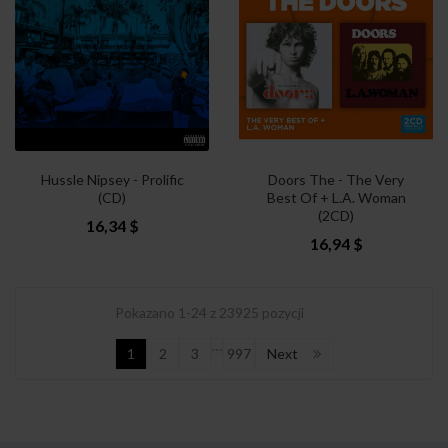
Hussle Nipsey - Prolific
Doors The - The Very
(CD)
Best Of + L.A. Woman
(2CD)
16,34 $
16,94 $
Pokazano 1-24 z 23925 pozycji
…
1
2
3
997
Next