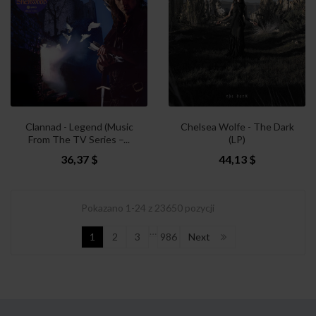
Clannad - Legend (Music
Chelsea Wolfe - The Dark
From The TV Series –...
(LP)
36,37 $
44,13 $
Pokazano 1-24 z 23650 pozycji
…
1
2
3
986
Next