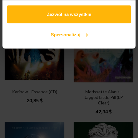
(CD)
17,87 $
17,87 $
Zezwól na wszystkie
Spersonalizuj
Karibow - Essence (CD)
Morissette Alanis -
Jagged Little Pill (LP
20,85 $
Clear)
42,34 $