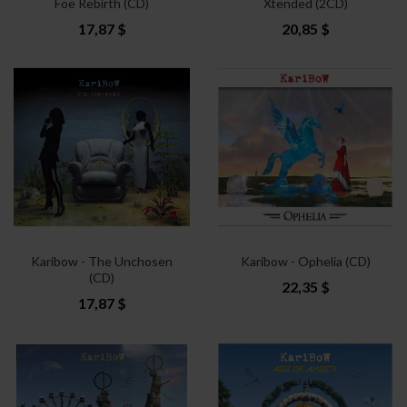
Foe Rebirth (CD)
Xtended (2CD)
17,87 $
20,85 $
Karibow - The Unchosen
Karibow - Ophelia (CD)
(CD)
22,35 $
17,87 $