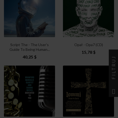
Script The - The User’s
Opał - Opa7 (CD)
Guide To Being Human...
15,78 $
40,25 $
FILTRUJ