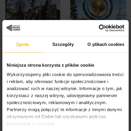
Karibow - MOnuMENTO
Karibow - Age Of Amber
Zgoda
Szczegóły
O plikach cookies
(2CD)
(2CD)
20,85 $
23,84 $
Niniejsza strona korzysta z plików cookie
Wykorzystujemy pliki cookie do spersonalizowania treści
i reklam, aby oferować funkcje społecznościowe i
analizować ruch w naszej witrynie. Informacje o tym, jak
korzystasz z naszej witryny, udostępniamy partnerom
społecznościowym, reklamowym i analitycznym.
Partnerzy mogą połączyć te informacje z innymi danymi
otrzymanymi od Ciebie lub uzyskanymi podczas
korzystania z ich usług.
Karibow - Man of Rust
Karibow - Addicted (CD)