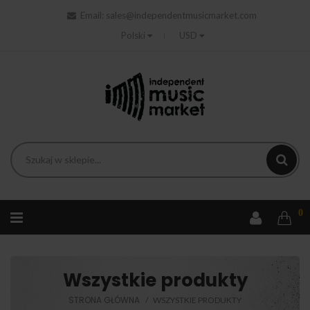
Email:
sales@independentmusicmarket.com
Polski
USD
0
Wszystkie produkty
STRONA GŁÓWNA
WSZYSTKIE PRODUKTY