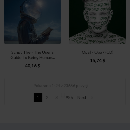
Script The - The User’s
Opał - Opa7 (CD)
Guide To Being Human...
15,74 $
40,16 $
Pokazano 1-24 z 23656 pozycji
…
1
2
3
986
Next