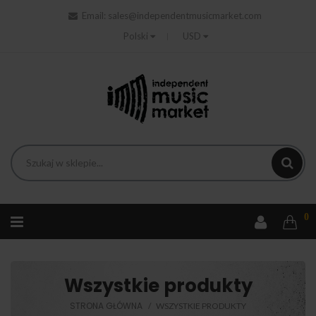
Email:
sales@independentmusicmarket.com
Polski
USD
0
Wszystkie produkty
STRONA GŁÓWNA
WSZYSTKIE PRODUKTY