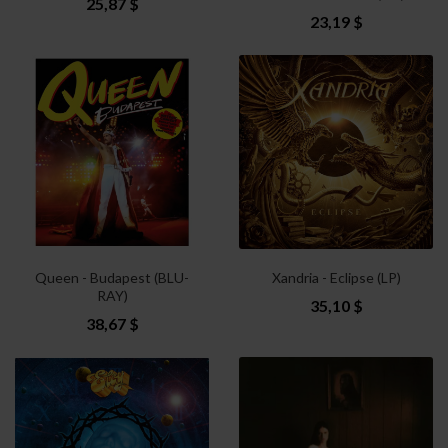
25,87 $
23,19 $
Queen - Budapest (BLU-
Xandria - Eclipse (LP)
RAY)
35,10 $
38,67 $