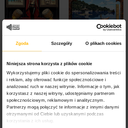
Karibow - A Tribal Treat
Karibow - Three Times
Zgoda
Szczegóły
O plikach cookies
(2CD)
Deeper (CD)
23,78 $
17,83 $
Niniejsza strona korzysta z plików cookie
Wykorzystujemy pliki cookie do spersonalizowania treści
i reklam, aby oferować funkcje społecznościowe i
analizować ruch w naszej witrynie. Informacje o tym, jak
korzystasz z naszej witryny, udostępniamy partnerom
społecznościowym, reklamowym i analitycznym.
Partnerzy mogą połączyć te informacje z innymi danymi
otrzymanymi od Ciebie lub uzyskanymi podczas
korzystania z ich usług.
Karibow - Supernatural
Karibow - Holophinium