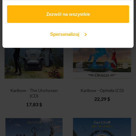
Foe Rebirth (CD)
Xtended (2CD)
17,83 $
20,81 $
Zezwól na wszystkie
Spersonalizuj
Karibow - The Unchosen
Karibow - Ophelia (CD)
(CD)
22,29 $
17,83 $