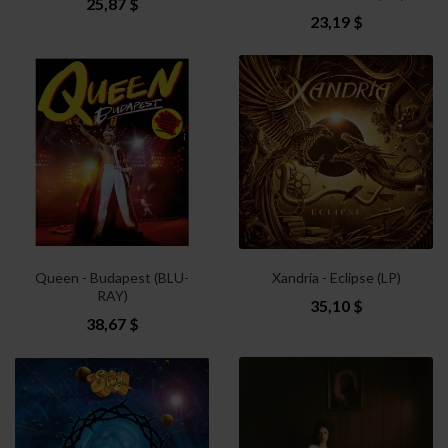
25,87 $
23,19 $
Queen - Budapest (BLU-
Xandria - Eclipse (LP)
RAY)
35,10 $
38,67 $