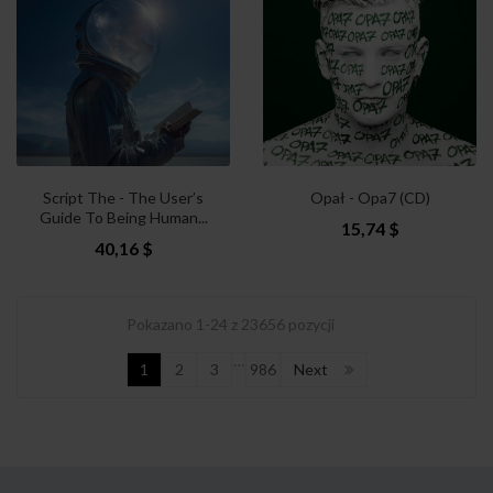
Script The - The User’s
Opał - Opa7 (CD)
Guide To Being Human...
15,74 $
40,16 $
Pokazano 1-24 z 23656 pozycji
…
1
2
3
986
Next