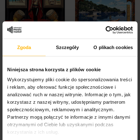
Karibow - A Tribal Treat
Karibow - Three Times
Zgoda
Szczegóły
O plikach cookies
(2CD)
Deeper (CD)
23,78 $
17,83 $
Niniejsza strona korzysta z plików cookie
Wykorzystujemy pliki cookie do spersonalizowania treści
i reklam, aby oferować funkcje społecznościowe i
analizować ruch w naszej witrynie. Informacje o tym, jak
korzystasz z naszej witryny, udostępniamy partnerom
społecznościowym, reklamowym i analitycznym.
Partnerzy mogą połączyć te informacje z innymi danymi
otrzymanymi od Ciebie lub uzyskanymi podczas
korzystania z ich usług.
Karibow - Supernatural
Karibow - Holophinium