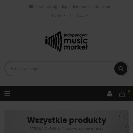
Email:
sales@independentmusicmarket.com
Polski
USD
0
Wszystkie produkty
STRONA GŁÓWNA
WSZYSTKIE PRODUKTY