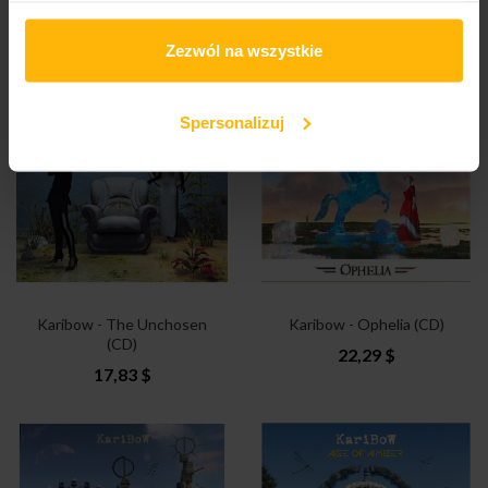
Foe Rebirth (CD)
Xtended (2CD)
17,83 $
20,81 $
Zezwól na wszystkie
Spersonalizuj
Karibow - The Unchosen
Karibow - Ophelia (CD)
(CD)
22,29 $
17,83 $