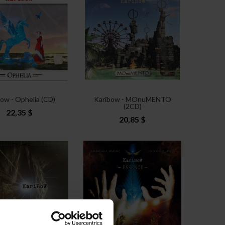
ow - Ophelia (CD)
Karibow - MOnuMENTO
(2CD)
22,35 $
20,85 $