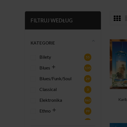
FILTRUJ WEDŁUG
KATEGORIE
Bilety
55
Blues
135
Blues/Funk/Soul
29
Classical
3
Kari
Elektronika
863
Ethno
99
Gadżety
2