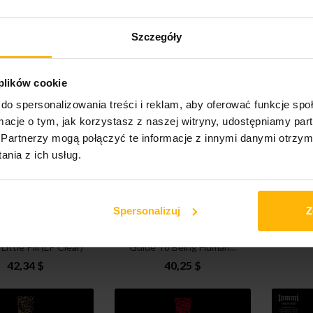
ow - Age Of Amber
Karibow - Man of Rust
Karib
Szczegóły
(2CD)
(CD)
23,84 $
17,87 $
 plików cookie
do spersonalizowania treści i reklam, aby oferować funkcje sp
ormacje o tym, jak korzystasz z naszej witryny, udostępniamy p
Partnerzy mogą połączyć te informacje z innymi danymi otrzym
nia z ich usług.
Spersonalizuj
Z
issette Alanis -
Script The - The User’s
Op
ittle Pill (LP Clear)
Guide To Being Human...
42,34 $
40,25 $