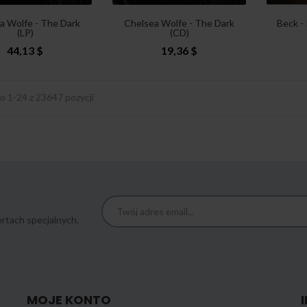
a Wolfe - The Dark
Chelsea Wolfe - The Dark
Beck -
(LP)
(CD)
44,13 $
19,36 $
o 1-24 z 23647 pozycji
rtach specjalnych.
MOJE KONTO