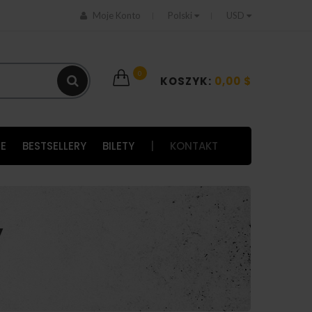
Moje Konto
Polski
USD
0
KOSZYK:
0,00 $
E
BESTSELLERY
BILETY
|
KONTAKT
y