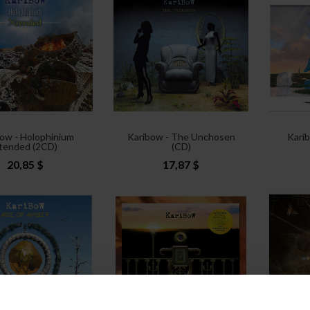
ow - Holophinium
Karibow - The Unchosen
Karib
tended (2CD)
(CD)
20,85 $
17,87 $