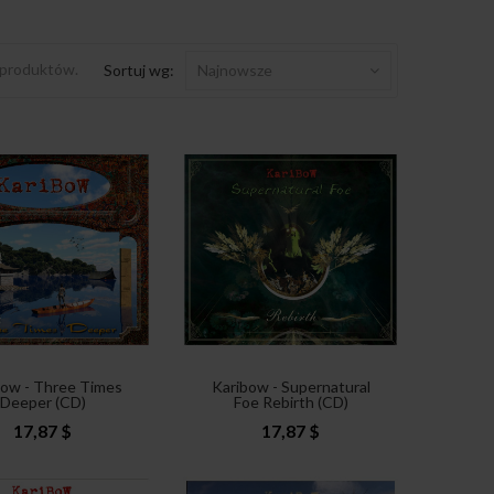
 produktów.
Sortuj wg:
Najnowsze
bow - Three Times
Karibow - Supernatural
Deeper (CD)
Foe Rebirth (CD)
17,87 $
17,87 $