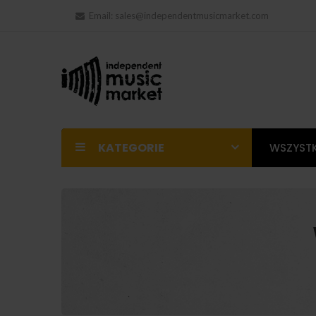
Email:
sales@independentmusicmarket.com
KATEGORIE
WSZYSTK