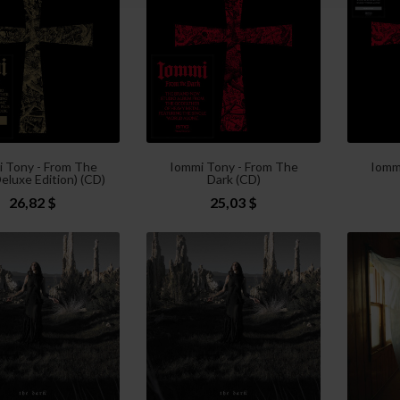
 Tony - From The
Iommi Tony - From The
Iomm
eluxe Edition) (CD)
Dark (CD)
26,82 $
25,03 $