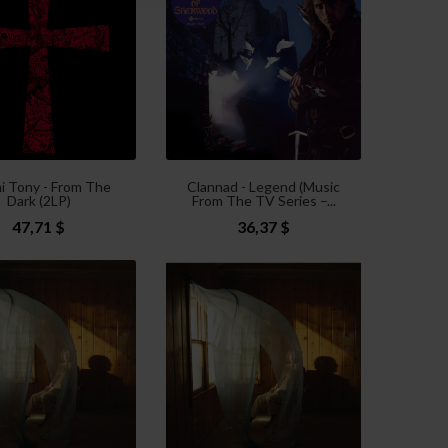
i Tony - From The
Clannad - Legend (Music
Dark (2LP)
From The TV Series –...
47,71 $
36,37 $