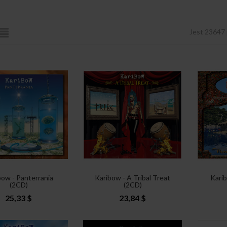
Jest 23647
bow - Panterrania
Karibow - A Tribal Treat
Kari
(2CD)
(2CD)
25,33 $
23,84 $