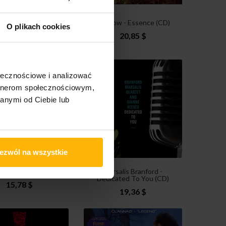
ow - Addicted (CD)
Karibow - Essence (CD)
O plikach cookies
17,87 $
20,85 $
ołecznościowe i analizować
artnerom społecznościowym,
anymi od Ciebie lub
ezwól na wszystkie
ał - Opa7 (CD)
Marsalis Branford -
Dedicated To You (CD)
15,78 $
19,36 $