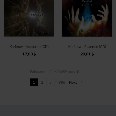
Karibow - Addicted (CD)
Karibow - Essence (CD)
17,83 $
20,81 $
Pokazano 1-24 z 23659 pozycji
…
1
2
3
986
Next