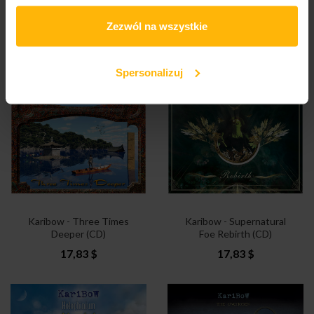
Karibow - Panterrania
Karibow - A Tribal Treat
(2CD)
(2CD)
Zezwól na wszystkie
25,27 $
23,78 $
Spersonalizuj
Karibow - Three Times
Karibow - Supernatural
Deeper (CD)
Foe Rebirth (CD)
17,83 $
17,83 $