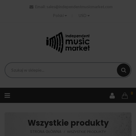
Email:
sales@independentmusicmarket.com
Polski
USD
0
Wszystkie produkty
STRONA GŁÓWNA
WSZYSTKIE PRODUKTY