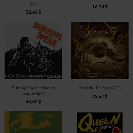
(LP)
16,34 $
52,66 $
Burning Spear - Marcus
Xandria - Eclipse (2CD)
Garvey (LP)
25,87 $
44,03 $