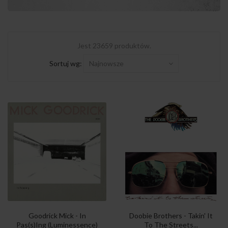
Jest 23659 produktów.
Sortuj wg:
Najnowsze
Goodrick Mick - In
Doobie Brothers - Takin' It
Pas(s)Ing (Luminessence)
To The Streets...