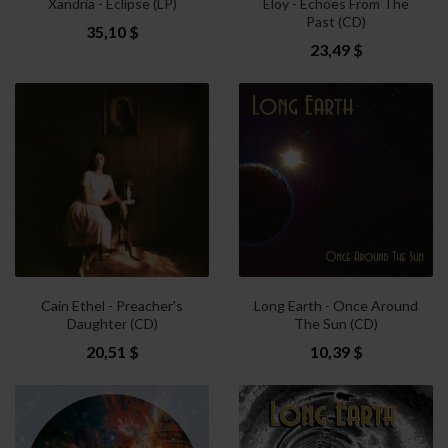
Xandria - Eclipse (LP)
Eloy - Echoes From The
Past (CD)
35,10 $
23,49 $
Cain Ethel - Preacher's
Long Earth - Once Around
Daughter (CD)
The Sun (CD)
20,51 $
10,39 $