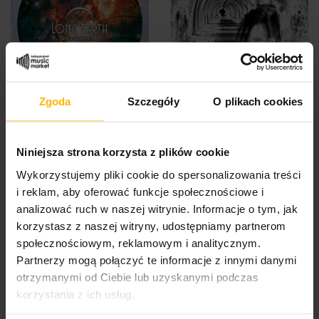
Zgoda
Szczegóły
O plikach cookies
Long Earth - Towards The
Long Earth - The Source
Sky (CD)
(CD)
19,32 $
10,39 $
Niniejsza strona korzysta z plików cookie
Wykorzystujemy pliki cookie do spersonalizowania treści
i reklam, aby oferować funkcje społecznościowe i
analizować ruch w naszej witrynie. Informacje o tym, jak
korzystasz z naszej witryny, udostępniamy partnerom
społecznościowym, reklamowym i analitycznym.
Partnerzy mogą połączyć te informacje z innymi danymi
otrzymanymi od Ciebie lub uzyskanymi podczas
korzystania z ich usług.