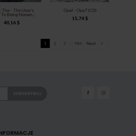
t The - The User’s
Opał - Opa7 (CD)
 To Being Human...
15,74 $
40,16 $
1
2
3
…
986
Next
INFORMACJE