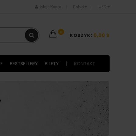
Moje Konto
Polski
USD
0
KOSZYK:
0,00 $
E
BESTSELLERY
BILETY
|
KONTAKT
y