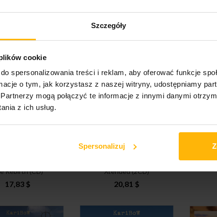
Earth - The Source
Karibow - Panterrania
Karib
Szczegóły
(CD)
(2CD)
10,39 $
25,27 $
 plików cookie
do spersonalizowania treści i reklam, aby oferować funkcje sp
ormacje o tym, jak korzystasz z naszej witryny, udostępniamy p
Partnerzy mogą połączyć te informacje z innymi danymi otrzym
nia z ich usług.
Spersonalizuj
Z
ow - Supernatural
Karibow - Holophinium
Karib
e Rebirth (CD)
Xtended (2CD)
17,83 $
20,81 $