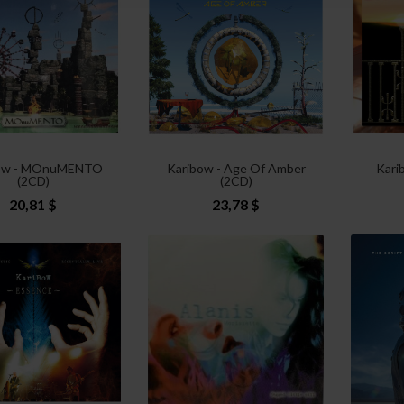
bow - MOnuMENTO
Karibow - Age Of Amber
Kari
(2CD)
(2CD)
20,81 $
23,78 $