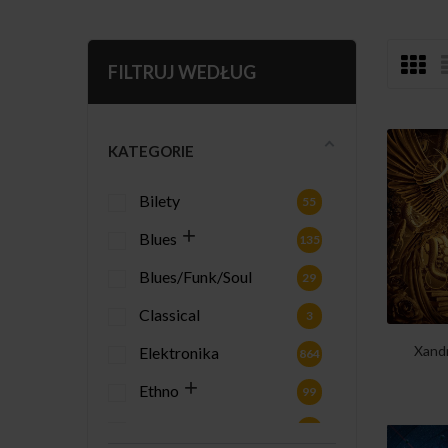
FILTRUJ WEDŁUG
KATEGORIE
Bilety
55
Blues
135
Blues/Funk/Soul
29
Classical
3
Xandr
Elektronika
864
Ethno
99
Gadżety
2