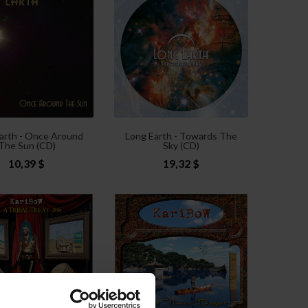
arth - Once Around
Long Earth - Towards The
The Sun (CD)
Sky (CD)
10,39 $
19,32 $