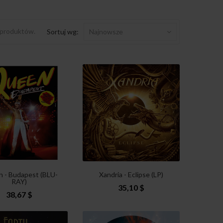
 produktów.
Sortuj wg:
Najnowsze
 - Budapest (BLU-
Xandria - Eclipse (LP)
RAY)
35,10 $
38,67 $