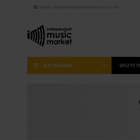
Email:
sales@independentmusicmarket.com
KATEGORIE
WSZYSTK