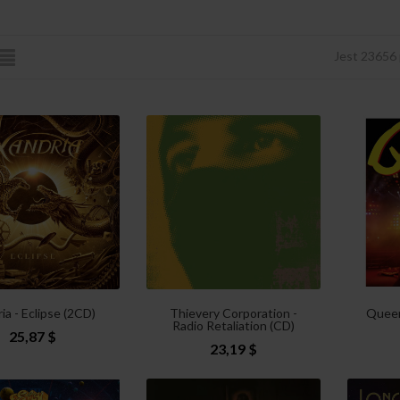
Jest 23656
ia - Eclipse (2CD)
Thievery Corporation -
Queen
Radio Retaliation (CD)
25,87 $
23,19 $