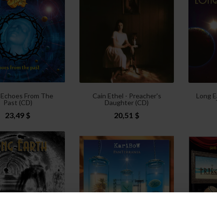
- Echoes From The
Cain Ethel - Preacher's
Long E
Past (CD)
Daughter (CD)
23,49 $
20,51 $